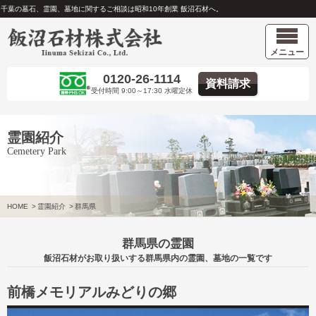
千葉の墓石、霊園、墓地に関するご相談は昭和10年創業 飯沼石材へ。
メニュー
0120-26-1114
資料請求
受付時間 9:00～17:30 水曜定休
霊園紹介
Cemetery Park
HOME
>
霊園紹介
>
群馬県
群馬県の霊園
飯沼石材がお取り扱いする群馬県内の霊園、墓地の一覧です
前橋メモリアルみどりの郷