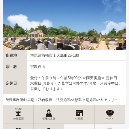
所在地
群馬県前橋市上大島町25-180
宗 教
宗教自由
受付：午前９時～午後5時00分 ≪雨天実施≫ 定休日：
定休日
水曜日(お参り・ご見学は可能です/お盆・お彼岸中は、
営業しております）
管理事務所/駐車場（76台収容）/法要施設/休憩室/水場施設/バリアフリー
公園霊園
管理人常駐
休憩所
ペット