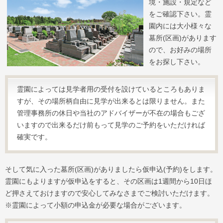
境・施設・規定など
をご確認下さい。霊
園内には大小様々な
墓所(区画)があります
ので、お好みの場所
をお探し下さい。
霊園によっては見学者用の受付を設けているところもありま
すが、その場所柄自由に見学が出来るとは限りません。また
管理事務所の休日や当社のアドバイザーが不在の場合もござ
いますので出来るだけ前もって見学のご予約をいただければ
確実です。
そして気に入った墓所(区画)がありましたら仮申込(予約)をします。
霊園にもよりますが仮申込をすると、その区画は1週間から10日ほ
ど押さえておけますので安心してみなさまでご検討いただけます。
※霊園によって小額の申込金が必要な場合がございます。