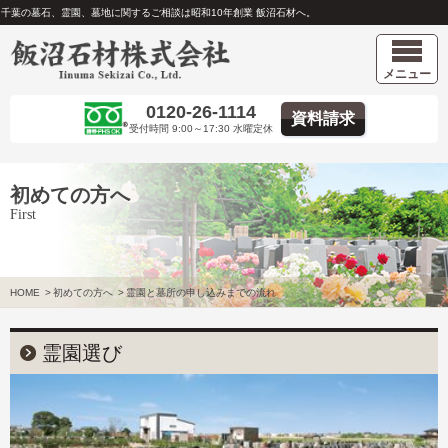
千葉の墓石、霊園、墓地に関するご相談は昭和10年創業 飯沼石材へ。
メニュー
0120-26-1114
資料請求
受付時間 9:00～17:30 水曜定休
初めての方へ
First
HOME
>
初めての方へ
>
霊園と墓所の申し込みまでの流れ
霊園選び