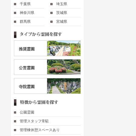
千葉県
埼玉県
神奈川県
茨城県
群馬県
宮城県
推奨霊園
公営霊園
寺院霊園
公園霊園
管理スタッフ常駐
管理棟休憩スペースあり