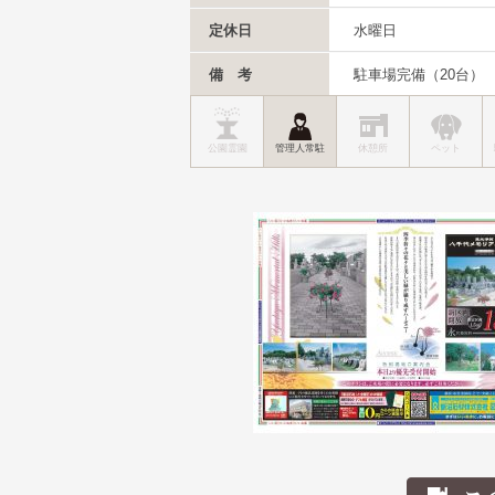
定休日
水曜日
備 考
駐車場完備（20台）
公園霊園
管理人常駐
休憩所
ペット