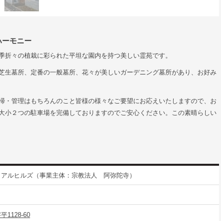
ハーモニー
季折々の植栽に彩られた平坦な園内を持つ美しい霊苑です。
芝生墓所、定番の一般墓所、花々が美しいガーデニング墓所があり、お好み
掃・管理はもちろんのこと皆様の様々なご要望にお応えいたしますので、お
大小２つの駐車場を完備しておりますのでご安心ください。この素晴らしい
リアルヒルズ（事業主体：宗教法人 阿弥陀寺）
128-60