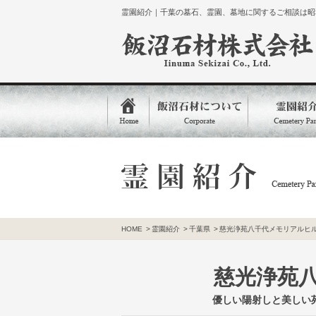
霊園紹介｜千葉の墓石、霊園、墓地に関するご相談は昭和
HOME
>
霊園紹介
>
千葉県
>
慈光浄苑八千代メモリアルヒ
慈光浄苑
優しい陽射しと美しい