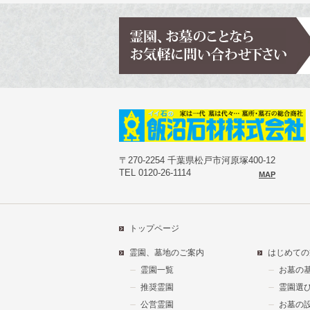
〒270-2254 千葉県松戸市河原塚400-12
TEL 0120-26-1114
MAP
トップページ
霊園、墓地のご案内
はじめての
霊園一覧
お墓の
推奨霊園
霊園選
公営霊園
お墓の