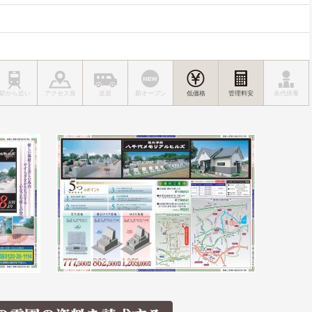
駅から近い
アクセス良
送迎
新オープン
低価格
管理料安
永代供養