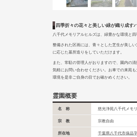
四季折々の花々と美しい緑が織り成す
八千代メモリアルヒルズは、緑豊かな環境と四
整備された区画には、青々とした芝生が美しい
に応じた墓所造りをしていただけます。
また、常駐の管理人がおりますので、園内の清
気軽にお問い合わせください。お車での来苑も
環境を是非ご自身の目でお確かめください。
霊園概要
名 称
慈光浄苑八千代メモ
宗 教
宗教自由
所在地
千葉県八千代市保品字平1