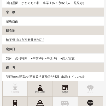
川口霊園 かわぐちの杜（事業主体：宗教法人 照見寺）
宗 教
宗教自由
所在地
埼玉県川口市西新井宿867-2
定休日
無休 受付時間 ●午前9時〜午後5時 ●雨天実施
備 考
管理棟/休憩室/休憩室兼法要施設/大型駐車場/トイレ/水場
公園霊園
管理人常駐
休憩所
ペット