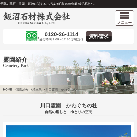
千葉の墓石、霊園、墓地に関するご相談は昭和10年創業 飯沼石材へ。
メニュー
0120-26-1114
資料請求
受付時間 9:00～17:30 水曜定休
霊園紹介
Cemetery Park
HOME
>
霊園紹介
>
埼玉県
>
川口霊園 かわぐちの杜
川口霊園 かわぐちの杜
自然の癒しと ゆとりの空間