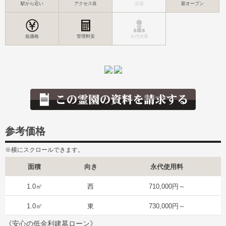
駅から近い
アクセス良
送迎
新オープン
低価格
管理料安
永代供養
参考価格
※横にスクロールできます。
面積
向き
永代使用料
1.0㎡
西
710,000円～
1.0㎡
東
730,000円～
《安心の低金利建墓ローン》