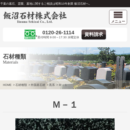
千葉の墓石、霊園、墓地に関するご相談は昭和10年創業 飯沼石材へ。
メニュー
0120-26-1114
資料請求
受付時間 9:00～17:30 水曜定休
石材種類
Materials
HOME
>
石材種類
>
外国産石材
>
黒系
>
Ｍ－１
Ｍ－１