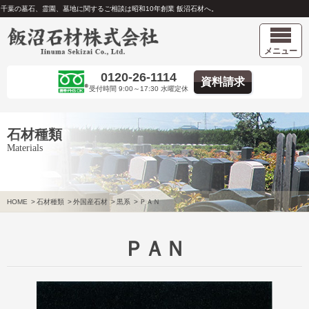
千葉の墓石、霊園、墓地に関するご相談は昭和10年創業 飯沼石材へ。
メニュー
0120-26-1114
資料請求
受付時間 9:00～17:30 水曜定休
石材種類
Materials
HOME
>
石材種類
>
外国産石材
>
黒系
>
ＰＡＮ
ＰＡＮ