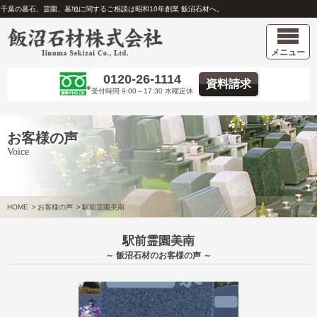
千葉の墓石、霊園、墓地に関するご相談は昭和10年創業 飯沼石材へ。
メニュー
0120-26-1114
資料請求
受付時間 9:00～17:30 水曜定休
お客様の声
Voice
HOME
>
お客様の声
>
駅前霊園美南
駅前霊園美南
～ 飯沼石材のお客様の声 ～