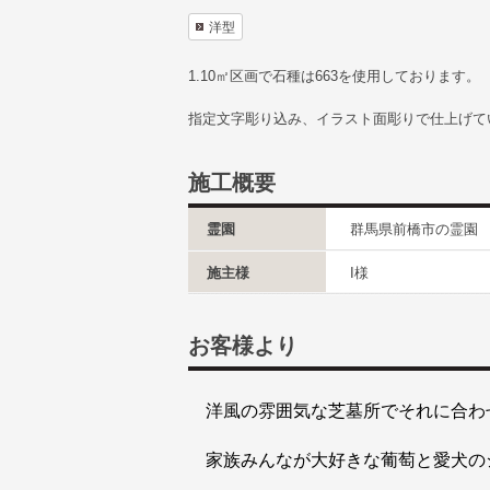
洋型
1.10㎡区画で石種は663を使用しております。
指定文字彫り込み、イラスト面彫りで仕上げて
施工概要
霊園
群馬県前橋市の霊園
施主様
I様
お客様より
洋風の雰囲気な芝墓所でそれに合わ
家族みんなが大好きな葡萄と愛犬の