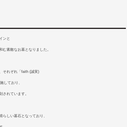
インと
和む素敵なお墓となりました。
ぞれ「faith (誠実)
う文字を施しており、
刻されています。
晴らしい墓石となっており、
す。