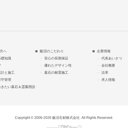
方へ
飯沼のこだわり
企業情報
基礎知識
安心の長期保証
代表あいさつ
び
優れたデザイン性
会社概要
設計と施工
墓石の耐震施工
沿革
保守管理
求人情報
おきたい墓石＆霊園用語
Copyright © 2006-2026 飯沼石材株式会社. All Rights Reserved.
powered by