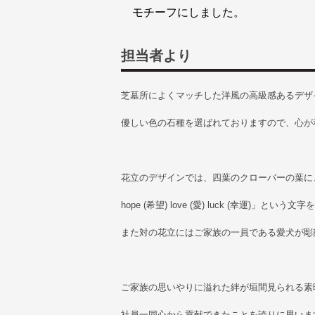
モチーフにしました。
担当者より
芝墓所によくマッチした洋風の高級感あるデザ
優しい色の石種を選ばれておりますので、心が
花立のデザインでは、四葉のクローバーの葉に、それ
hope (希望) love (愛) luck (幸運)」とい
また対の花立にはご家族の一員である愛犬が彫
ご家族の思いやりに溢れた絆が垣間見られる素
社員一同心から貢献できたことを誇りに思いま