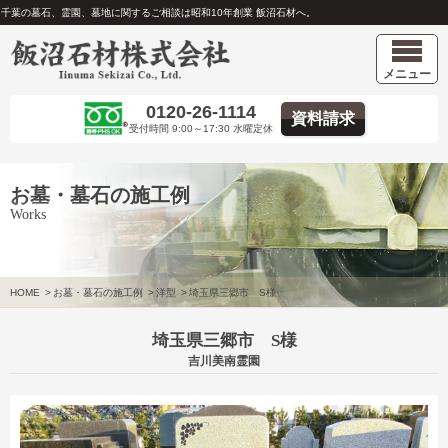
千葉の墓石、霊園、墓地に関するご相談は昭和10年創業 飯沼石材へ。
メニュー
0120-26-1114
資料請求
受付時間 9:00～17:30 水曜定休
お墓・墓石の施工例
Works
HOME
>
お墓・墓石の施工例
>
洋型
>
埼玉県三郷市 S様
埼玉県三郷市 S様
吉川美南霊園