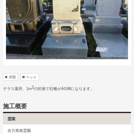
洋型
ペット
2
テラス墓所、1m
の区画で石種がAG98になります。
施工概要
霊園
吉川美南霊園