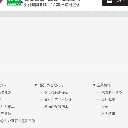
受付時間 9:00～17:30 水曜日定休
方へ
飯沼のこだわり
企業情報
基礎知識
安心の長期保証
代表あいさつ
び
優れたデザイン性
会社概要
設計と施工
墓石の耐震施工
沿革
保守管理
求人情報
おきたい墓石＆霊園用語