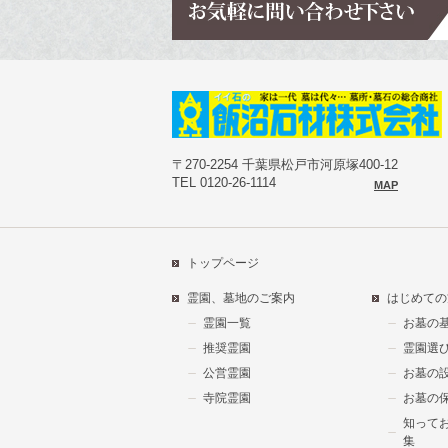
〒270-2254 千葉県松戸市河原塚400-12
TEL 0120-26-1114
MAP
トップページ
霊園、墓地のご案内
はじめての
霊園一覧
お墓の
推奨霊園
霊園選
公営霊園
お墓の
寺院霊園
お墓の
知って
集