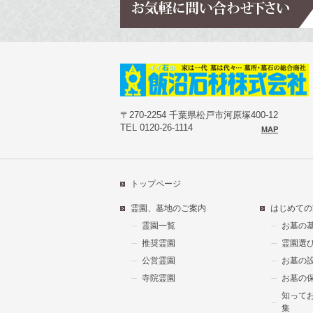
〒270-2254 千葉県松戸市河原塚400-12
TEL 0120-26-1114
MAP
トップページ
霊園、墓地のご案内
はじめての
霊園一覧
お墓の
推奨霊園
霊園選
公営霊園
お墓の
寺院霊園
お墓の
知って
集