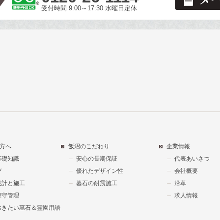
受付時間 9:00～17:30 水曜日定休
方へ
飯沼のこだわり
企業情報
基礎知識
安心の長期保証
代表あいさつ
び
優れたデザイン性
会社概要
設計と施工
墓石の耐震施工
沿革
保守管理
求人情報
おきたい墓石＆霊園用語