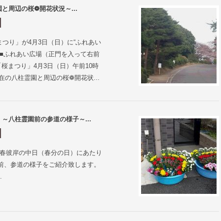
と周辺の桜❁開花状況～...
まつり」が4月3日（日）に“ふれあい
 ■ふれあい広場（正門を入って右前
「桜まつり」4月3日（日）午前10時
在の八柱霊園と周辺の桜❁開花状...
～八柱霊園前の参道の様子～...
、春彼岸の中日（春分の日）にあたり
前、参道の様子をご紹介致します。
.