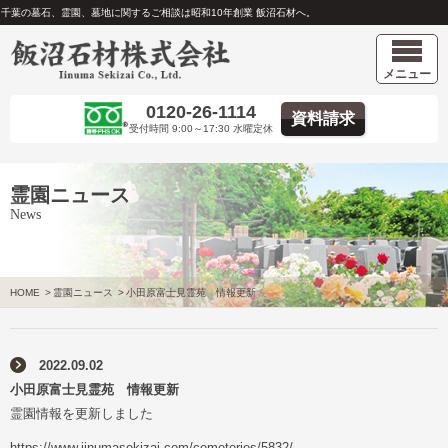
千葉の墓石、霊園、墓地に関するご相談は昭和10年創業 飯沼石材へ。
メニュー
0120-26-1114
資料請求
受付時間 9:00～17:30 水曜定休
霊園ニュース
News
HOME
>
霊園ニュース
>
小田原富士見霊苑 情報更新
2022.09.02
小田原富士見霊苑 情報更新
霊園情報を更新しました
https://www.iinumasekizai.com/cemeteries/5832/