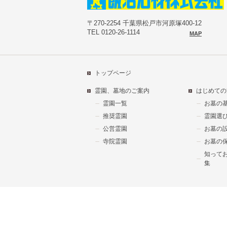
〒270-2254 千葉県松戸市河原塚400-12
TEL 0120-26-1114
MAP
トップページ
霊園、墓地のご案内
はじめての
霊園一覧
お墓の
推奨霊園
霊園選
公営霊園
お墓の
寺院霊園
お墓の
知って
集