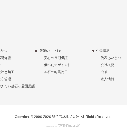
方へ
飯沼のこだわり
企業情報
基礎知識
安心の長期保証
代表あいさつ
び
優れたデザイン性
会社概要
設計と施工
墓石の耐震施工
沿革
保守管理
求人情報
おきたい墓石＆霊園用語
Copyright © 2006-2026 飯沼石材株式会社. All Rights Reserved.
powered by