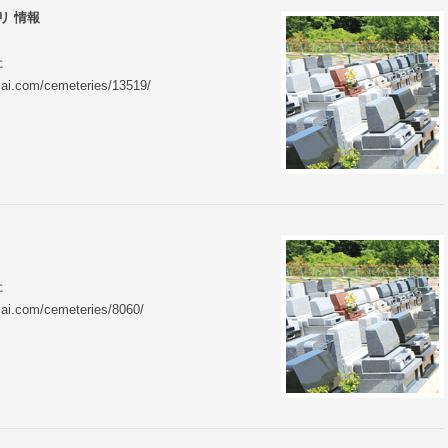
リ 情報
た
zai.com/cemeteries/13519/
た
zai.com/cemeteries/8060/