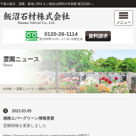
千葉の墓石、霊園、墓地に関するご相談は昭和10年創業 飯沼石材へ。
メニュー
0120-26-1114
資料請求
受付時間 9:00～17:30 水曜定休
霊園ニュース
News
HOME
>
霊園ニュース
>
湘南エバーグリーン情報更新
2023.03.09
湘南エバーグリーン情報更新
霊園情報を更新しました
https://www.iinumasekizai.com/cemeteries/9831/