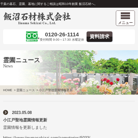
千葉の墓石、霊園、墓地に関するご相談は昭和10年創業 飯沼石材へ。
メニュー
0120-26-1114
資料請求
受付時間 9:00～17:30 水曜定休
霊園ニュース
News
HOME
>
霊園ニュース
>
小江戸聖地霊園情報更新
2023.05.08
小江戸聖地霊園情報更新
霊園情報を更新しました
https://www.iinumasekizai.com/cemeteries/5033/