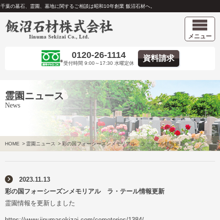
千葉の墓石、霊園、墓地に関するご相談は昭和10年創業 飯沼石材へ。
メニュー
0120-26-1114
資料請求
受付時間 9:00～17:30 水曜定休
霊園ニュース
News
HOME
>
霊園ニュース
>
彩の国フォーシーズンメモリアル ラ・テール情報更新
2023.11.13
彩の国フォーシーズンメモリアル ラ・テール情報更新
霊園情報を更新しました
https://www.iinumasekizai.com/cemeteries/1384/