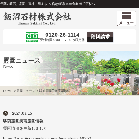
千葉の墓石、霊園、墓地に関するご相談は昭和10年創業 飯沼石材へ。
メニュー
0120-26-1114
資料請求
受付時間 9:00～17:30 水曜定休
霊園ニュース
News
HOME
>
霊園ニュース
>
駅前霊園美南霊園情報
2024.03.15
駅前霊園美南霊園情報
霊園情報を更新しました
https://www.iinumasekizai.com/cemeteries/4008/