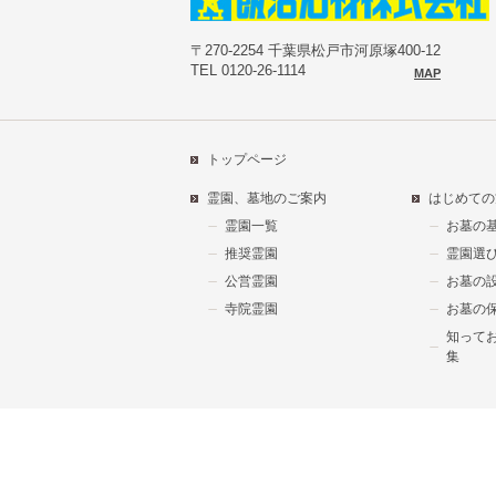
〒270-2254 千葉県松戸市河原塚400-12
TEL 0120-26-1114
MAP
トップページ
霊園、墓地のご案内
はじめての
霊園一覧
お墓の
推奨霊園
霊園選
公営霊園
お墓の
寺院霊園
お墓の
知って
集