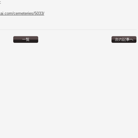
た
zai.com/cemeteries/5033/
一覧
次の記事へ