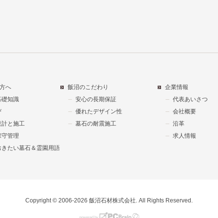
方へ
飯沼のこだわり
企業情報
基礎知識
安心の長期保証
代表あいさつ
び
優れたデザイン性
会社概要
設計と施工
墓石の耐震施工
沿革
保守管理
求人情報
おきたい墓石＆霊園用語
Copyright © 2006-2026 飯沼石材株式会社. All Rights Reserved.
powered by