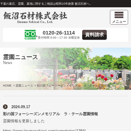
千葉の墓石、霊園、墓地に関するご相談は昭和10年創業 飯沼石材へ。
メニュー
0120-26-1114
資料請求
受付時間 9:00～17:30 水曜定休
霊園ニュース
News
HOME
>
霊園ニュース
>
彩の国フォーシーズンメモリアル ラ・テール霊園情報
2024.09.17
彩の国フォーシーズンメモリアル ラ・テール霊園情報
霊園情報を更新しました
https://www.iinumasekizai.com/cemeteries/1384/