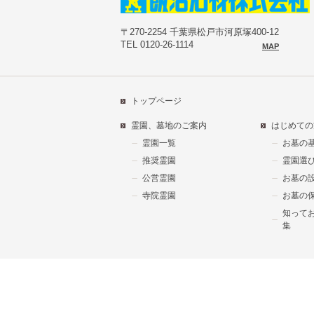
〒270-2254 千葉県松戸市河原塚400-12
TEL 0120-26-1114
MAP
トップページ
霊園、墓地のご案内
はじめての
霊園一覧
お墓の
推奨霊園
霊園選
公営霊園
お墓の
寺院霊園
お墓の
知って
集