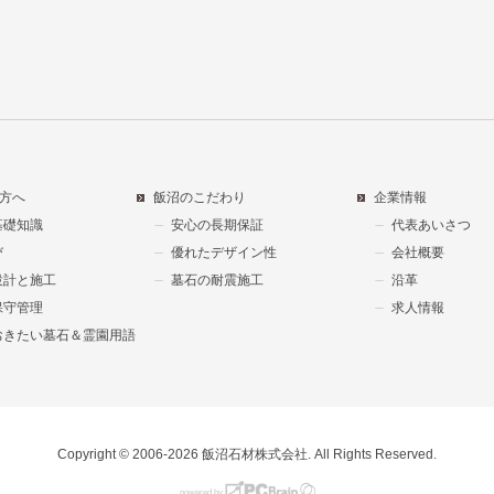
方へ
飯沼のこだわり
企業情報
基礎知識
安心の長期保証
代表あいさつ
び
優れたデザイン性
会社概要
設計と施工
墓石の耐震施工
沿革
保守管理
求人情報
おきたい墓石＆霊園用語
Copyright © 2006-2026 飯沼石材株式会社. All Rights Reserved.
powered by