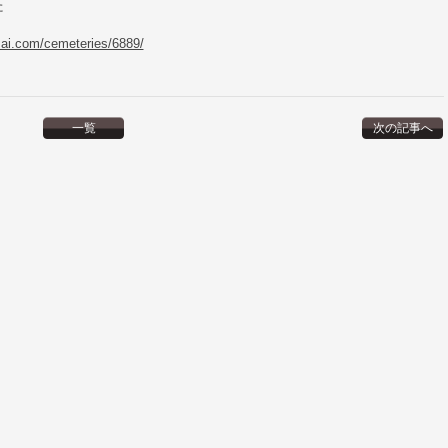
た
zai.com/cemeteries/6889/
一覧
次の記事へ