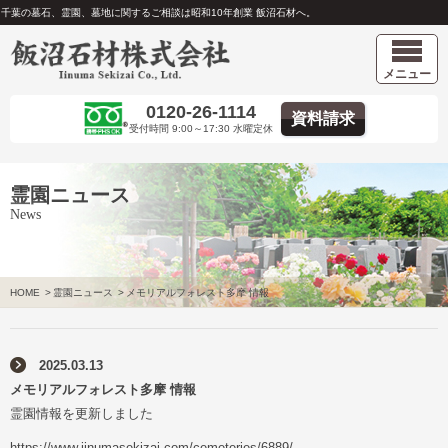
千葉の墓石、霊園、墓地に関するご相談は昭和10年創業 飯沼石材へ。
メニュー
0120-26-1114
資料請求
受付時間 9:00～17:30 水曜定休
霊園ニュース
News
HOME
>
霊園ニュース
>
メモリアルフォレスト多摩 情報
2025.03.13
メモリアルフォレスト多摩 情報
霊園情報を更新しました
https://www.iinumasekizai.com/cemeteries/6889/