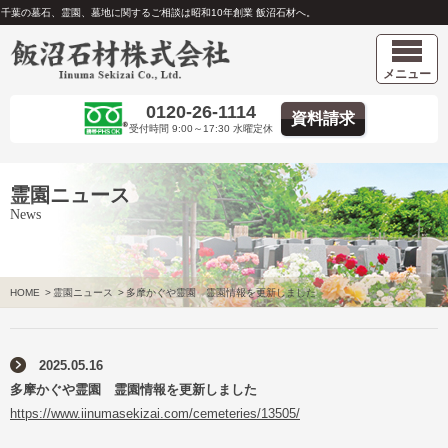
千葉の墓石、霊園、墓地に関するご相談は昭和10年創業 飯沼石材へ。
メニュー
0120-26-1114
資料請求
受付時間 9:00～17:30 水曜定休
霊園ニュース
News
HOME
>
霊園ニュース
>
多摩かぐや霊園 霊園情報を更新しました
2025.05.16
多摩かぐや霊園 霊園情報を更新しました
https://www.iinumasekizai.com/cemeteries/13505/