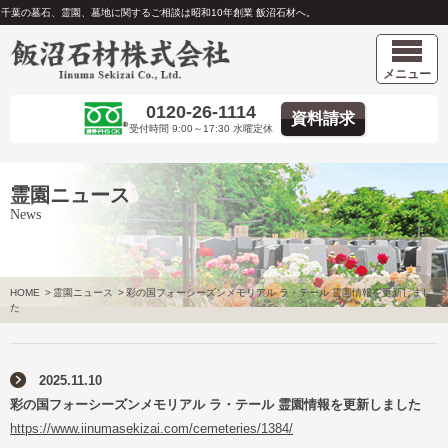
千葉の墓石、霊園、墓地に関するご相談は昭和10年創業 飯沼石材へ。
メニュー
0120-26-1114
資料請求
受付時間 9:00～17:30 水曜定休
霊園ニュース
News
HOME
>
霊園ニュース
>
彩の国フォーシーズンメモリアル ラ・テール 霊園情報を更新しまし
た
2025.11.10
彩の国フォーシーズンメモリアル ラ・テール 霊園情報を更新しました
https://www.iinumasekizai.com/cemeteries/1384/