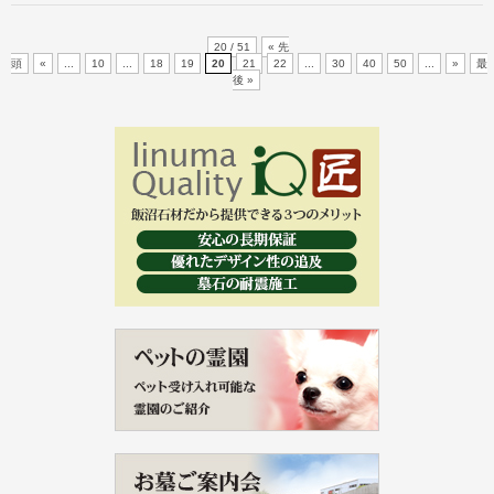
20 / 51
« 先
頭
«
...
10
...
18
19
20
21
22
...
30
40
50
...
»
最
後 »