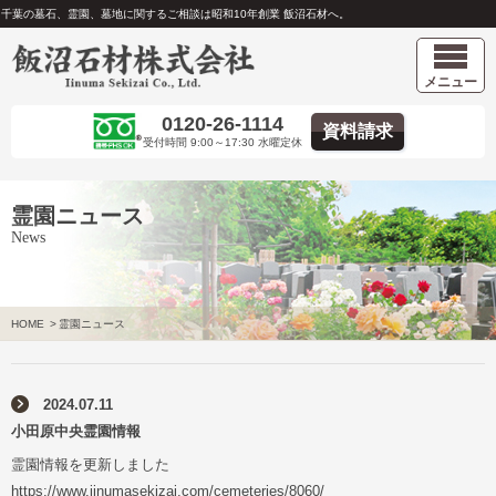
千葉の墓石、霊園、墓地に関するご相談は昭和10年創業 飯沼石材へ。
メニュー
0120-26-1114
資料請求
受付時間 9:00～17:30 水曜定休
霊園ニュース
News
HOME
>
霊園ニュース
2024.07.11
小田原中央霊園情報
霊園情報を更新しました
https://www.iinumasekizai.com/cemeteries/8060/