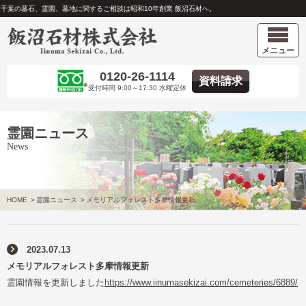
千葉の墓石、霊園、墓地に関するご相談は昭和10年創業 飯沼石材へ。
メニュー
0120-26-1114
資料請求
受付時間 9:00～17:30 水曜定休
霊園ニュース
News
HOME
>
霊園ニュース
>
メモリアルフォレスト多摩情報更新
2023.07.13
メモリアルフォレスト多摩情報更新
霊園情報を更新しました
https://www.iinumasekizai.com/cemeteries/6889/