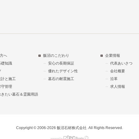
方へ
飯沼のこだわり
企業情報
基礎知識
安心の長期保証
代表あいさつ
び
優れたデザイン性
会社概要
設計と施工
墓石の耐震施工
沿革
保守管理
求人情報
おきたい墓石＆霊園用語
Copyright © 2006-2026 飯沼石材株式会社. All Rights Reserved.
powered by