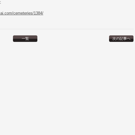
た
zai.com/cemeteries/1384/
一覧
次の記事へ