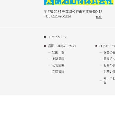
〒270-2254 千葉県松戸市河原塚400-12
TEL 0120-26-1114
MAP
トップページ
霊園、墓地のご案内
はじめての
霊園一覧
お墓の
推奨霊園
霊園選
公営霊園
お墓の
寺院霊園
お墓の
知って
集