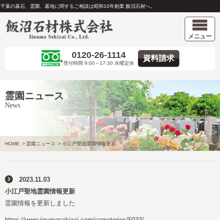
千葉の墓石、霊園、墓地に関するご相談は昭和10年創業 飯沼石材へ。
メニュー
0120-26-1114
資料請求
受付時間 9:00～17:30 水曜定休
霊園ニュース
News
HOME
>
霊園ニュース
>
小江戸聖地霊園情報更新
2023.11.03
小江戸聖地霊園情報更新
霊園情報を更新しました
https://www.iinumasekizai.com/cemeteries/5033/