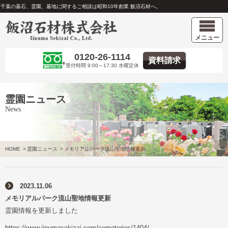
千葉の墓石、霊園、墓地に関するご相談は昭和10年創業 飯沼石材へ。
メニュー
0120-26-1114
資料請求
受付時間 9:00～17:30 水曜定休
霊園ニュース
News
HOME
>
霊園ニュース
>
メモリアルパーク流山聖地情報更新
2023.11.06
メモリアルパーク流山聖地情報更新
霊園情報を更新しました
https://www.iinumasekizai.com/cemeteries/1404/